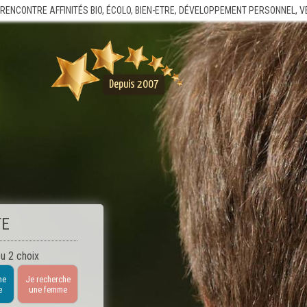
 RENCONTRE AFFINITÉS BIO, ÉCOLO, BIEN-ETRE, DÉVELOPPEMENT PERSONNEL, 
Depuis 2007
TE
u 2 choix
he
Je recherche
e
une femme