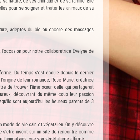
 sa nature, de ses animaux et de sa famille. Elle
les pour se soigner et traiter les animaux de sa
ature, adeptes du bio ou encore des massages
 l'occasion pour notre collaboratrice Evelyne de
 ferme. Du temps s'est écoulé depuis le dernier
'origine de leur romance, Rose-Marie, créatrice
tre de trouver l'âme sœur, celle qui partagerait
moureux, découvrant du même coup leur passion
qu'ils sont aujourd'hui les heureux parents de 3
n mode de vie sain et végatalien. On y découvre
e s'être inscrit sur un site de rencontre comme
e l'animal ainsi que son végétalisme affirmé.