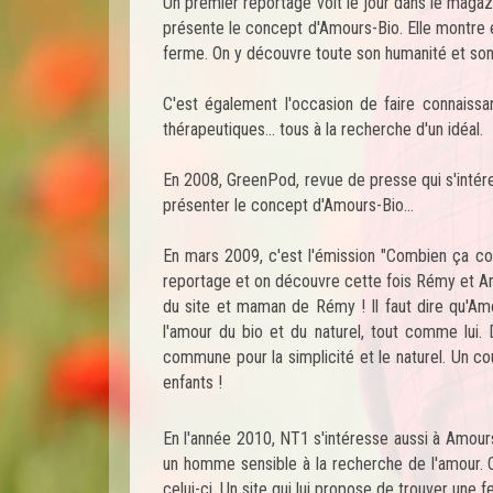
Un premier reportage voit le jour dans le magazi
présente le concept d'Amours-Bio. Elle montre é
ferme. On y découvre toute son humanité et son 
C'est également l'occasion de faire connais
thérapeutiques... tous à la recherche d'un idéal.
En 2008, GreenPod, revue de presse qui s'intére
présenter le concept d'Amours-Bio...
En mars 2009, c'est l'émission "Combien ça coû
reportage et on découvre cette fois Rémy et Am
du site et maman de Rémy ! Il faut dire qu'Amou
l'amour du bio et du naturel, tout comme lui
commune pour la simplicité et le naturel. Un co
enfants !
En l'année 2010, NT1 s'intéresse aussi à Amour
un homme sensible à la recherche de l'amour. O
celui-ci. Un site qui lui propose de trouver une 