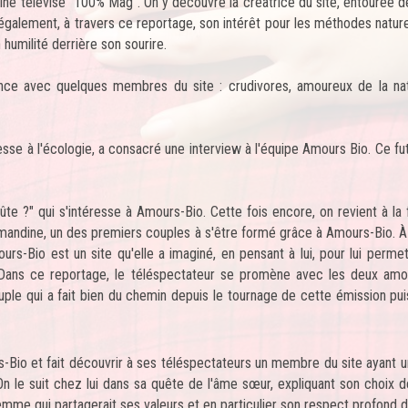
ne télévisé "100% Mag". On y découvre la créatrice du site, entourée de
galement, à travers ce reportage, son intérêt pour les méthodes naturel
humilité derrière son sourire.
sance avec quelques membres du site : crudivores, amoureux de la n
sse à l'écologie, a consacré une interview à l'équipe Amours Bio. Ce fut
te ?" qui s'intéresse à Amours-Bio. Cette fois encore, on revient à la
andine, un des premiers couples à s'être formé grâce à Amours-Bio. À l
rs-Bio est un site qu'elle a imaginé, en pensant à lui, pour lui permet
. Dans ce reportage, le téléspectateur se promène avec les deux a
uple qui a fait bien du chemin depuis le tournage de cette émission puis
s-Bio et fait découvrir à ses téléspectateurs un membre du site ayant u
n le suit chez lui dans sa quête de l'âme sœur, expliquant son choix d
femme qui partagerait ses valeurs et en particulier son respect profond d