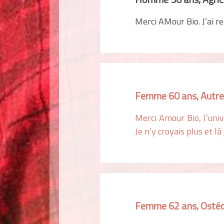
Merci AMour Bio. J’ai r
Femme 60 ans, Autr
Merci Amour Bio, l’uni
Je n’y croyais plus et là
Femme 62 ans, Osté