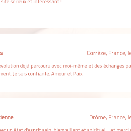
site sérieux et interessant !
es
Corrèze, France, 
volution déjà parcouru avec moi-même et des échanges par
ent. Je suis confiante. Amour et Paix.
ienne
Drôme, France, l
ec un état d'esprit sain, bienveillant et spirituel ... et merc