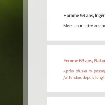
Homme 59 ans, Ingén
Merci pour votre accomp
Femme 63 ans, Natu
Après plusieurs passa
j'attendais depuis longt