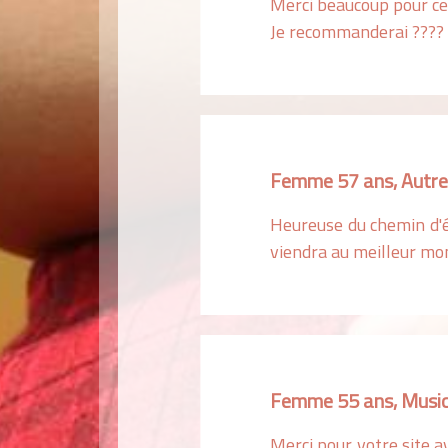
Merci beaucoup pour ce 
Je recommanderai ????
Femme 57 ans, Autr
Heureuse du chemin d'é
viendra au meilleur mom
Femme 55 ans, Music
Merci pour votre site av