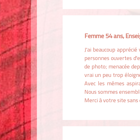
Femme 54 ans, Ense
J'ai beaucoup apprécié 
personnes ouvertes d'es
de photo; menacée depu
vrai un peu trop éloign
Avec les mêmes aspira
Nous sommes ensemble 
Merci à votre site sans 