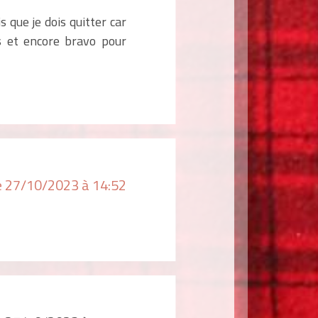
 que je dois quitter car
s et encore bravo pour
le 27/10/2023 à 14:52