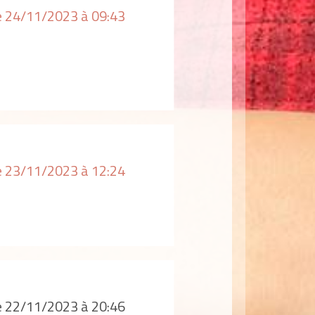
le 24/11/2023 à 09:43
 le 23/11/2023 à 12:24
le 22/11/2023 à 20:46