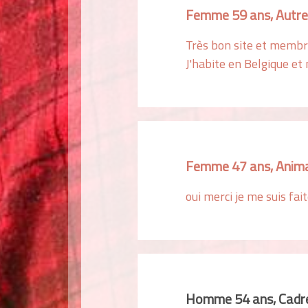
Femme 59 ans, Autr
Très bon site et membr
J'habite en Belgique 
Femme 47 ans, Anima
oui merci je me suis fa
Homme 54 ans, Cadre