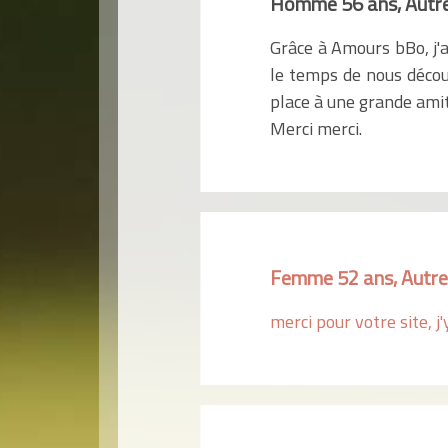
Homme 56 ans, Autr
Grâce à Amours bBo, j'
le temps de nous découv
place à une grande amit
Merci merci.
Femme 52 ans, Autr
merci pour votre site, j