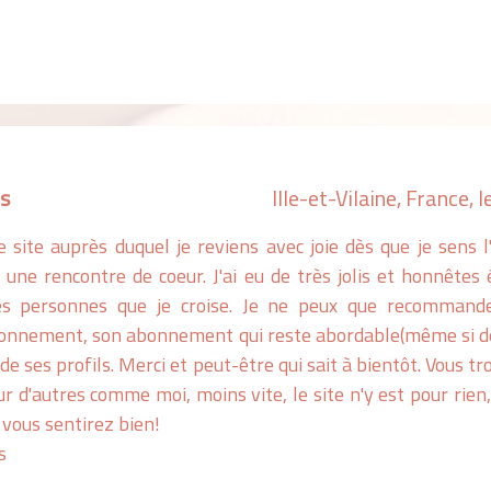
es
Ille-et-Vilaine, France,
 site auprès duquel je reviens avec joie dès que je sens l'
 une rencontre de coeur. J'ai eu de très jolis et honnêtes
les personnes que je croise. Je ne peux que recommand
tionnement, son abonnement qui reste abordable(même si des
 de ses profils. Merci et peut-être qui sait à bientôt. Vous 
ur d'autres comme moi, moins vite, le site n'y est pour rien, c
 vous sentirez bien!
s