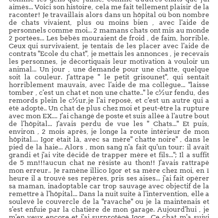
aimés... Voici son histoire, cela me fait tellement plaisir de la
raconter! Je travaillais alors dans un hôpital où bon nombre
de chats vivaient, plus ou moins bien , avec l'aide de
personnels comme moi... 2 mamans chats ont mis au monde
2 portées... Les bébés mouraient de froid , de faim, horrible.
Ceux qui survivaient, je tentais de les placer avec l'aide de
contrats "Ecole du chat", je mettais les annonces , je recevais
les personnes, je décortiquais leur motivation à vouloir un
animal... Un jour , une demande pour une chatte, quelque
soit la couleur. J'attrape " le petit grisounet", qui sentait
horriblement mauvais, avec l'aide de ma collègue... "laisse
tomber , c'est un chat et non une chatte.." le c½ur fendu, des
remords plein le c½ur,je l'ai reposé, et c'est un autre qui a
été adopté.. Un chat de plus chez moi et peut-être la rupture
avec mon EX.... J'ai changé de poste et suis allée à l'autre bout
de l'hôpital... J'avais perdu de vue les " Chats..." Et puis,
environ , 2 mois après, je longe la route intérieur de mon
hôpital.... Igor était là, avec sa mère" chatte noire" , dans le
pied de la haie... Alors , mon sang n'a fait qu'un tour: il avait
grandi et j'ai vite décidé de trapper mère et fils..."; Il a suffit
de 5 mn!!!aucun chat ne résiste au thon!! J'avais rattrapé
mon erreur.. Je ramène illico Igor et sa mère chez moi, en 1
heure il a trouvé ses repères, pris ses aises... j'ai fait opérer
sa maman, inadoptable car trop sauvage avec objectif de la
remettre à l'hôpital... Dans la nuit suite à l'intervention, elle a
soulevé le couvercle de la "ravache" ou je la maintenais et
s'est enfuie par la chatière de mon garage. Aujourd'hui , je
m'en veux encore et j'ai surprotégé Igor.. Ce chat m'a suivi