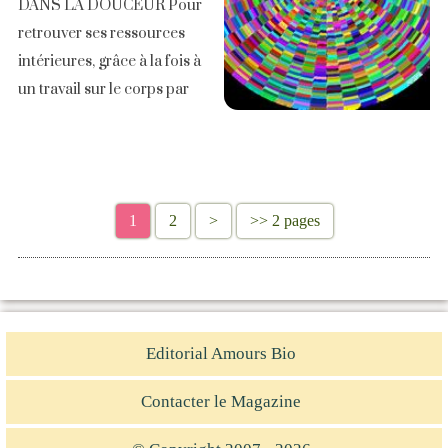
DANS LA DOUCEUR Pour
retrouver ses ressources
intérieures, grâce à la fois à
un travail sur le corps par
des techniques manuelles
douces (méthode poyet,
fasciathérapie, travail sur les
fascias), et sur [...]
1
2
>
>> 2 pages
Editorial Amours Bio
Contacter le Magazine