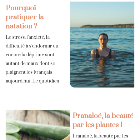
Pourquoi
pratiquer la
natation ?
Le stress, l'anxiété, la
difficulté à s'endormir ou
encore la déprime sont
autant de maux dont se
plaignent les Français
aujourd'hui. Le quotidien
demande d'être vigilent,
toujours plus rapide... et, le
cerveau toujours en
Pranaloé, la beauté
ébullition, [...]
par les plantes !
Pranaloé, la beauté par les