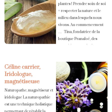
plantes ! Prendre soin de soi
= respecter la nature et le
milieu dans lesquels nous
vivons. Au commencement
… Tina, fondatrice de la
boutique Pranaloé, des
cosmétiques exclusivement
biologiques et naturels
soigneusement sélectionné.
Céline carrier,
[...]
Iridologue,
magnétiseuse
Naturopathe, magnétiseur et
iridologue La naturopathie
est une technique holistique
permettant de rétablir la