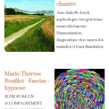
chantée
Anne Isabelle Jouck,
sophrologue énergéticienne
musicothérapeute
Harmonisation,
diagnostique des causes des
maladies et leurs dissolution
par la voix chantée et
l'EMDR. CD sur cette
méthode et de contes de la
Marie-Thérèse
nature. La voix des Corps,
Bouillot - Fascias -
thérapie [...]
hypnose
JE PROPOSE UN
ACCOMPAGNEMENT