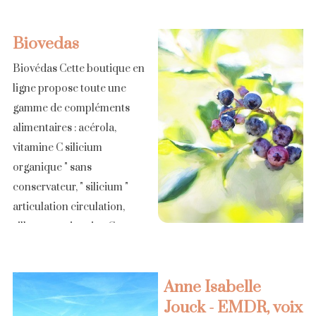
Cosmétique bio Soins bio
bébés Soins bio enfants
Biovedas
Bien-être santé Epicerie fine
Idées cadeaux Maison
Biovédas Cette boutique en
Aromatic Provence propose
ligne propose toute une
[...]
gamme de compléments
alimentaires : acérola,
vitamine C silicium
organique " sans
conservateur, " silicium "
articulation circulation,
silhouette, vitamine C
naturelle, antioxydants,
spiruline phycocyanine,
Anne Isabelle
coenzyme Q10, omégas 3,
Jouck - EMDR, voix
plantes bio... [...]