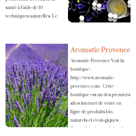
santé à l'aide de 10
techniques naturelles. Le
magnétisme permet un
travail très fin aussi bien
dans les corps subtils que
Aromatic Provence
dans [...]
Aromatic Provence Voir la
boutique :
http://www.aromatic-
provence.com Cette
boutique est un des premiers
sites internet de vente en
ligne de produits bio,
naturels et écologiques :
Beauté bio Aromathérapie