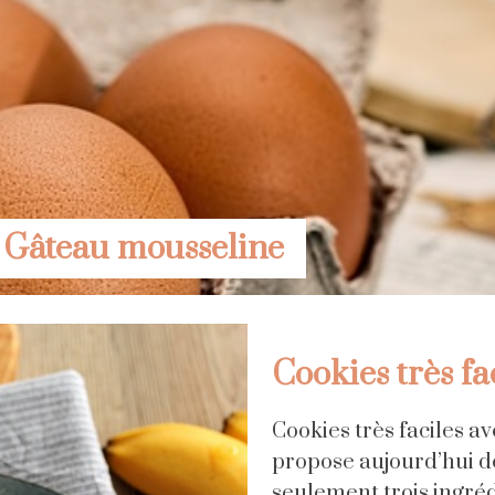
Gâteau mousseline
Cookies très fa
Cookies très faciles a
propose aujourd’hui de
seulement trois ingréd