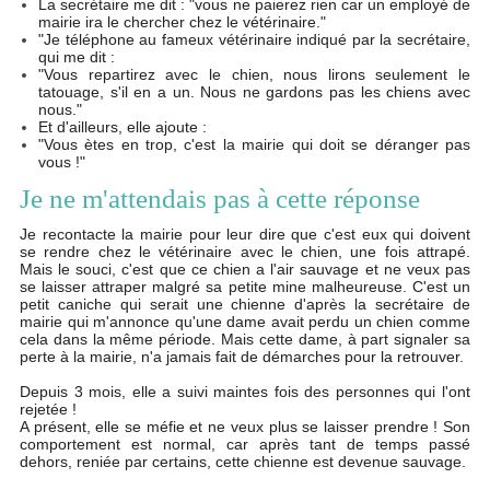
La secrétaire me dit : "vous ne paierez rien car un employé de
mairie ira le chercher chez le vétérinaire."
"Je téléphone au fameux vétérinaire indiqué par la secrétaire,
qui me dit :
"Vous repartirez avec le chien, nous lirons seulement le
tatouage, s'il en a un. Nous ne gardons pas les chiens avec
nous."
Et d'ailleurs, elle ajoute :
"Vous ètes en trop, c'est la mairie qui doit se déranger pas
vous !"
Je ne m'attendais pas à cette réponse
Je recontacte la mairie pour leur dire que c'est eux qui doivent
se rendre chez le vétérinaire avec le chien, une fois attrapé.
Mais le souci, c'est que ce chien a l'air sauvage et ne veux pas
se laisser attraper malgré sa petite mine malheureuse. C'est un
petit caniche qui serait une chienne d'après la secrétaire de
mairie qui m'annonce qu'une dame avait perdu un chien comme
cela dans la même période. Mais cette dame, à part signaler sa
perte à la mairie, n'a jamais fait de démarches pour la retrouver.
Depuis 3 mois, elle a suivi maintes fois des personnes qui l'ont
rejetée !
A présent, elle se méfie et ne veux plus se laisser prendre ! Son
comportement est normal, car après tant de temps passé
dehors, reniée par certains, cette chienne est devenue sauvage.