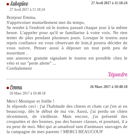
Aubepine
27 Avril 2017 à 11:18:24
27 Avril 2017 à 11:18:24
Bonjour Emma,
S'apprivoiser mutuellement met du temps.
Se rendre à l'endroit où le toutou passait chaque jour à la même
heure. L'appeler pour qu'il se familiarise à votre voix. Ne rien
tenter de plus pendant plusieurs jours. Lorsque le toutou aura
repris confiance en vous observant de loin,il pourra décider de
vous suivre. Penser aussi à déposer un tout petit peu de
nourriture .
une annonce gratuite signalant le toutou est possible chez le
véto et sur "perte alerte" ...
Cordialement
Répondre
Emma
26 Mars 2017 à 10:48:18
26 Mars 2017 à 10:48:18
Merci Monique et Joëlle !
Je réponds ceci : j'ai l'habitude des chiens et chats car j'en ai eu
beaucoup, dès le début de ma vie. Aussi, j'ai perdu un chien
récemment, de vieillesse. Mais encore, j'ai présenté des
croquettes et des bonnes, pas des basses classes, et pourtant, il a
eu peur de moi. Moi qui ai amadoué tant d'animaux sauvages de
la campagne de mes parents ! MERCI BEAUCOUP