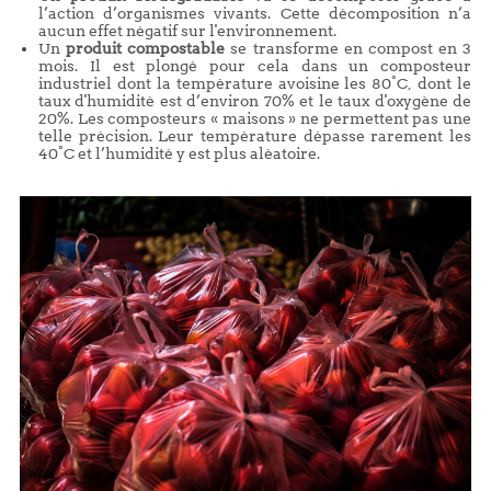
l’action d’organismes vivants. Cette décomposition n’a
aucun effet négatif sur l'environnement.
Un
produit compostable
se transforme en compost en 3
mois. Il est plongé pour cela dans un composteur
industriel dont la température avoisine les 80°C, dont le
taux d'humidité est d’environ 70% et le taux d'oxygène de
20%. Les composteurs « maisons » ne permettent pas une
telle précision. Leur température dépasse rarement les
40°C et l’humidité y est plus aléatoire.