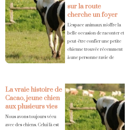
sur la route
cherche un foyer
L'espace animaux m'offre la
belle occasion de raconter et
peut-être confier une petite
chienne trouvée récemment
à une personne ravie de
l'accueillir. Pirouette a
environ 1 an, je l'ai trouvée
sur la route, collier arraché
La vraie histoire de
en [...]
Cacao, jeune chien
aux plusieurs vies
Nous avons toujours vécu
avec des chiens. Celui là est