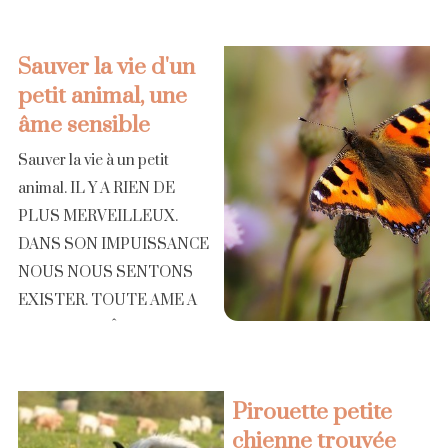
Sauver la vie d'un
petit animal, une
âme sensible
Sauver la vie à un petit
animal. IL Y A RIEN DE
PLUS MERVEILLEUX.
DANS SON IMPUISSANCE
NOUS NOUS SENTONS
EXISTER. TOUTE AME A
LE DROIT D'ÊTRE
RESPECTÉE. C'EST CA
ÊTRE UN HOMME ET UNE
Pirouette petite
FEMME. C'EST DONNER
chienne trouvée
[...]