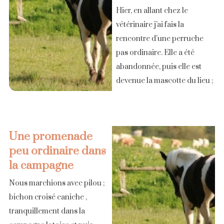
Hier, en allant chez le
vétérinaire j'ai fais la
rencontre d'une perruche
pas ordinaire. Elle a été
abandonnée, puis elle est
devenue la mascotte du lieu ;
Elle est en liberté toute la
journée, et viens réclamer [...]
Une promenade
peu ordinaire dans
la campagne
Nous marchions avec pilou ;
bichon croisé caniche ,
tranquillement dans la