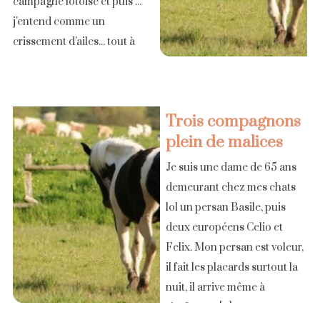
campagne lotoise et puis ...
j'entend comme un
crissement d'ailes... tout à
côté, là près de moi un
insecte qui m'était inconnu
me [...]
Trois compagnons
plein de malices
Je suis une dame de 65 ans
demeurant chez mes chats
lol un persan Basile, puis
deux européens Celio et
Felix. Mon persan est voleur,
il fait les placards surtout la
nuit, il arrive même à
s'enfermer [...]