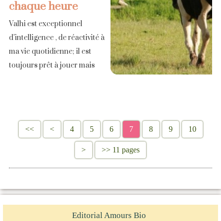
chaque heure
Valhi est exceptionnel
d'intelligence , de réactivité à
ma vie quotidienne; il est
toujours prêt à jouer mais
aussi farceur ( prendre des
journaux si on ne s'occupe
pas de lui [...]
<<
<
4
5
6
7
8
9
10
>
>> 11 pages
Editorial Amours Bio