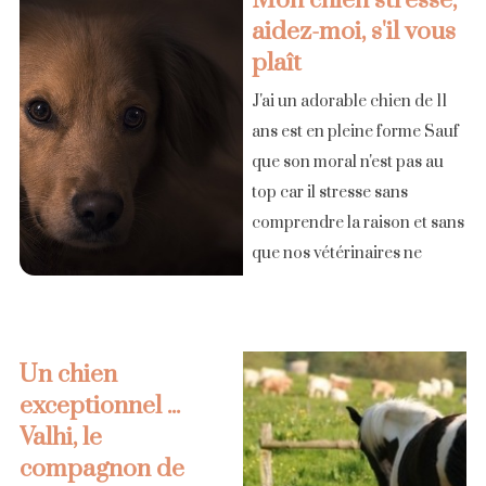
Mon chien stresse,
aidez-moi, s'il vous
plaît
J'ai un adorable chien de 11
ans est en pleine forme Sauf
que son moral n'est pas au
top car il stresse sans
comprendre la raison et sans
que nos vétérinaires ne
comprennent vraiment. Les
vétérinaires [...]
Un chien
exceptionnel ...
Valhi, le
compagnon de