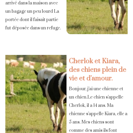
arrivé dans la maison avec
un bagage un peu lourd La
portée dont il faisait partie
fut déposée dans un refuge.
Une famille de chasseurs le
choisit, vacciné, [...]
Cherlok et Kiara,
des chiens plein de
vie et d'amour.
Bonjour, j'ai une chienne et
un chien.Le chien s'appelle
Cherlok, il a 14 ans. Ma
chienne s'appelle Kiara, elle a
5 ans. Mes chiens sont
comme des amis ils font