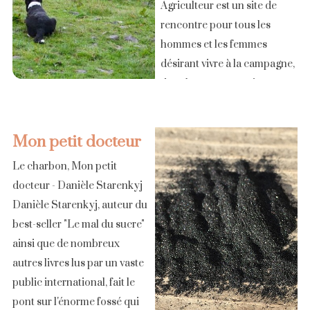
Agriculteur est un site de
rencontre pour tous les
hommes et les femmes
désirant vivre à la campagne,
dans la nature et qui
recherche l'amour ou
l'amitié.
Mon petit docteur
https://www.rencontre-
agriculteur.com/ Rencontre
Le charbon, Mon petit
agriculteur est [...]
docteur - Danièle Starenkyj
Danièle Starenkyj, auteur du
best-seller "Le mal du sucre"
ainsi que de nombreux
autres livres lus par un vaste
public international, fait le
pont sur l'énorme fossé qui