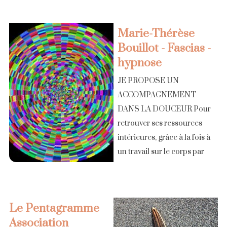
l'EMDR. CD sur cette
méthode et de contes de la
Marie-Thérèse
nature. La voix des Corps,
Bouillot - Fascias -
thérapie [...]
hypnose
JE PROPOSE UN
ACCOMPAGNEMENT
DANS LA DOUCEUR Pour
retrouver ses ressources
intérieures, grâce à la fois à
un travail sur le corps par
des techniques manuelles
douces (méthode poyet,
fasciathérapie, travail sur les
Le Pentagramme
fascias), et sur [...]
Association