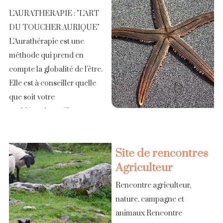
L'AURATHERAPIE : "L'ART
DU TOUCHER AURIQUE"
L'Aurathérapie est une
méthode qui prend en
compte la globalité de l'être.
Elle est à conseiller quelle
que soit votre
problématique: Choc
physique ou émotionnel,
grossesse difficile,
Site de rencontres
opérations chirurgicales, [...]
Agriculteur
Rencontre agriculteur,
nature, campagne et
animaux Rencontre